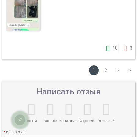
10
3
1
2
>
>|
Написать отзыв
Плохой
Так себе
Нормальный
Хороший
Отличный
Ваш отзыв: