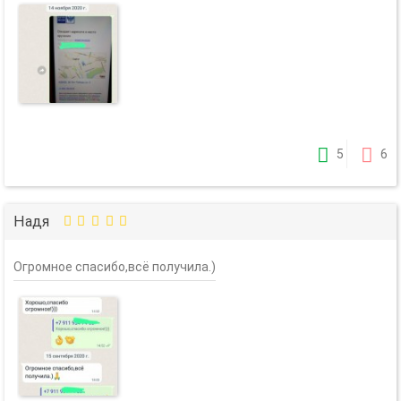
5
6
Надя
Огромное спасибо,всё получила.)