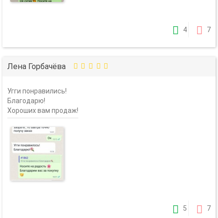
4
7
Лена Горбачёва
Угги понравились!
Благодарю!
Хороших вам продаж!
5
7