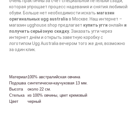
очень практичны за счёт специальной петельки сзади,
которая упрощает процесс надевания и снятия любимой
обуви. Больше нет необходимости искать
магазин
оригинальных ugg australia
в Москве. Наш интернет –
магазин ugghouse.shop предлагает
купить угги
онлайн
и
получить серьёзную скидку.
Заказать угги через
интернет
днём и открыть заветную коробку с
логотипом
Ugg Australia вечером того же дня, возможно
за один клик.
Материал
100% австралийская овчина
Подошва
синтетически-каучуковая 13 мм.
Высота
около 22 см.
Стелька
из 100% овчины, цвет кремовый
Цвет
черный