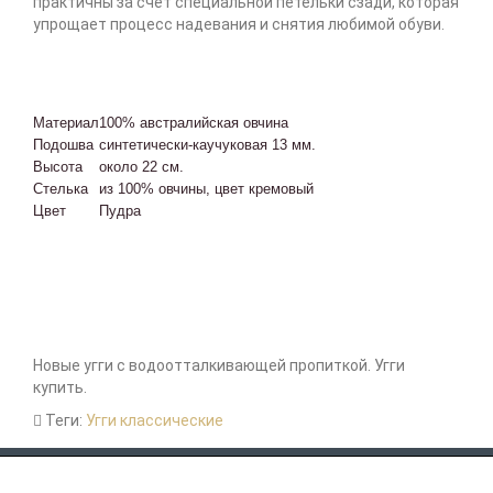
практичны за счёт специальной петельки сзади, которая
упрощает процесс надевания и снятия любимой обуви.
Материал
100% австралийская овчина
Подошва
синтетически-каучуковая 13 мм.
Высота
около 22 см.
Стелька
из 100% овчины, цвет кремовый
Цвет
Пудра
Новые угги с водоотталкивающей пропиткой. Угги
купить.
Теги:
Угги классические