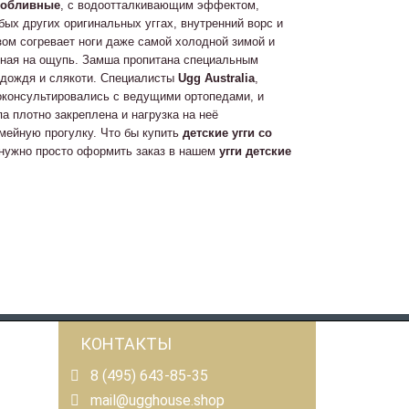
а обливные
, с водоотталкивающим эффектом,
бых других оригинальных уггах, внутренний ворс и
зом согревает ноги даже самой холодной зимой и
тная на ощупь. Замша пропитана специальным
 дождя и слякоти. Специалисты
Ugg Australia
,
роконсультировались с ведущими ортопедами, и
 плотно закреплена и нагрузка на неё
емейную прогулку. Что бы купить
детские угги со
 нужно просто оформить заказ в нашем
угги детские
КОНТАКТЫ
8 (495) 643-85-35
mail@ugghouse.shop