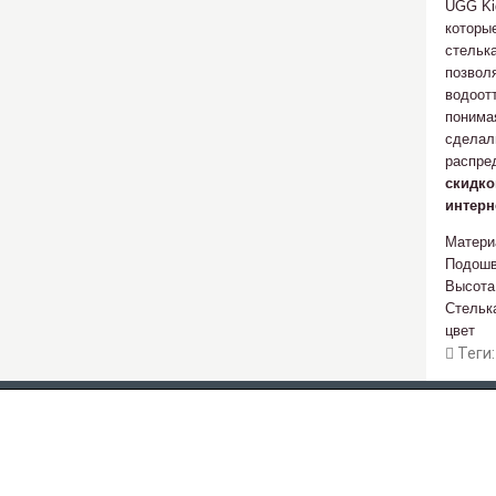
UGG Kid
которы
стельк
позвол
водоот
понима
сделал
распре
скидко
интерн
Матери
Подош
Высота
Стельк
цвет
Теги