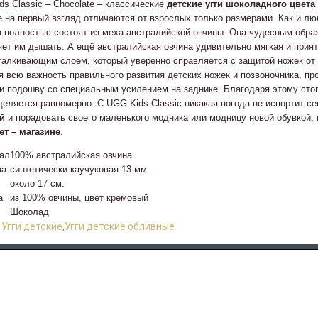
s Classic – Chocolate – классические
детские угги шоколадного цвет
е на первый взгляд отличаются от взрослых только размерами. Как и лю
а полностью состоят из меха австралийской овчины. Она чудесным обра
яет им дышать. А ещё австралийская овчина удивительно мягкая и прия
талкивающим слоем, который уверенно справляется с защитой ножек от
я всю важность правильного развития детских ножек и позвоночника, п
и подошву со специальным усилением на заднике. Благодаря этому стопа
деляется равномерно. С UGG Kids Classic никакая погода не испортит с
й
и порадовать своего маленького модника или модницу новой обувкой,
ет – магазине
.
ал
100% австралийская овчина
ва
синтетически-каучуковая 13 мм.
около 17 см.
а
из 100% овчины, цвет кремовый
Шоколад
:
Угги детские
,
Угги детские обливные