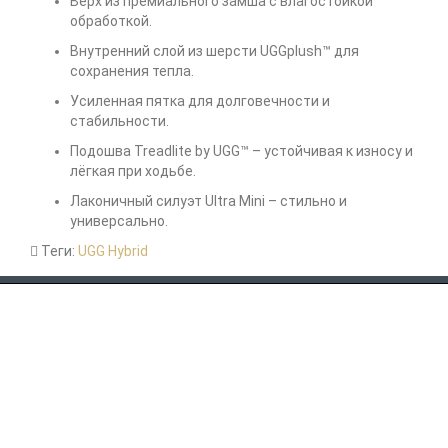
Верх из премиального замша с влагостойкой
обработкой.
Внутренний слой из шерсти UGGplush™ для
сохранения тепла.
Усиленная пятка для долговечности и
стабильности.
Подошва Treadlite by UGG™ – устойчивая к износу и
лёгкая при ходьбе.
Лаконичный силуэт Ultra Mini – стильно и
универсально.
Теги:
UGG Hybrid