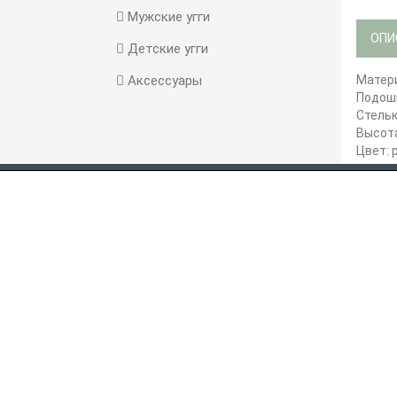
Мужские угги
ОПИ
Детские угги
Аксессуары
Матери
Подошв
Стельк
Высота
Цвет: