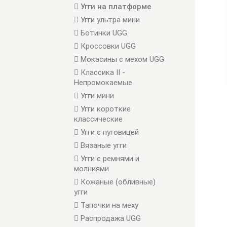
Угги на платформе
Угги ультра мини
Ботинки UGG
Кроссовки UGG
Мокасины с мехом UGG
Классика II -
Непромокаемые
Угги мини
Угги короткие
классические
Угги с пуговицей
Вязаные угги
Угги с ремнями и
молниями
Кожаные (обливные)
угги
Тапочки на меху
Распродажа UGG