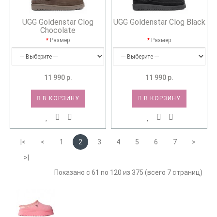
UGG Goldenstar Clog
UGG Goldenstar Clog Black
Chocolate
Размер
Размер
11 990 р.
11 990 р.
В КОРЗИНУ
В КОРЗИНУ
|<
<
1
2
3
4
5
6
7
>
>|
Показано с 61 по 120 из 375 (всего 7 страниц)