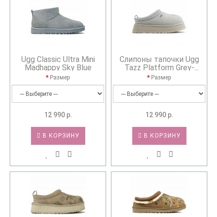
Ugg Classic Ultra Mini
Слипоны тапочки Ugg
Madhappy Sky Blue
Tazz Platform Grey-
Violet...
Размер
Размер
12 990 р.
12 990 р.
В КОРЗИНУ
В КОРЗИНУ