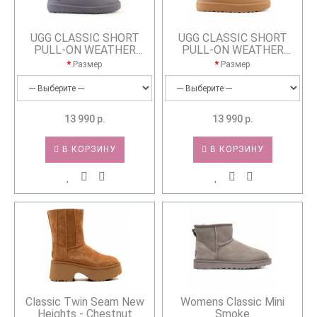
UGG CLASSIC SHORT
UGG CLASSIC SHORT
PULL-ON WEATHER
PULL-ON WEATHER
BLACK
CHESTNUT
Размер
Размер
13 990 р.
13 990 р.
В КОРЗИНУ
В КОРЗИНУ
Classic Twin Seam New
Womens Classic Mini
Heights - Chestnut
Smoke