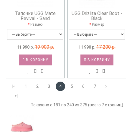
Тапочки UGG Mate
UGG Drizlita Clear Boot -
Revival - Sand
Black
Размер
Размер
19 900 р.
17 200 р.
11 990 р.
11 990 р.
В КОРЗИНУ
В КОРЗИНУ
|<
1
2
3
4
5
6
7
>
>|
Показано с 181 по 240 из 375 (всего 7 страниц)